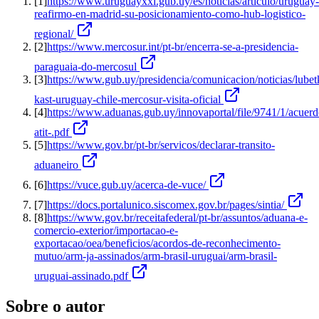
[
1
]
https://www.uruguayxxi.gub.uy/es/noticias/articulo/uruguay-
reafirmo-en-madrid-su-posicionamiento-como-hub-logistico-
regional/
[
2
]
https://www.mercosur.int/pt-br/encerra-se-a-presidencia-
paraguaia-do-mercosul
[
3
]
https://www.gub.uy/presidencia/comunicacion/noticias/lubet
kast-uruguay-chile-mercosur-visita-oficial
[
4
]
https://www.aduanas.gub.uy/innovaportal/file/9741/1/acuerd
atit-.pdf
[
5
]
https://www.gov.br/pt-br/servicos/declarar-transito-
aduaneiro
[
6
]
https://vuce.gub.uy/acerca-de-vuce/
[
7
]
https://docs.portalunico.siscomex.gov.br/pages/sintia/
[
8
]
https://www.gov.br/receitafederal/pt-br/assuntos/aduana-e-
comercio-exterior/importacao-e-
exportacao/oea/beneficios/acordos-de-reconhecimento-
mutuo/arm-ja-assinados/arm-brasil-uruguai/arm-brasil-
uruguai-assinado.pdf
Sobre o autor