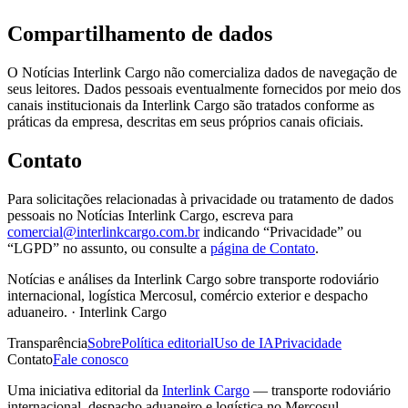
Compartilhamento de dados
O
Notícias Interlink Cargo
não comercializa dados de navegação de
seus leitores. Dados pessoais eventualmente fornecidos por meio dos
canais institucionais da
Interlink Cargo
são tratados conforme as
práticas da empresa, descritas em seus próprios canais oficiais.
Contato
Para solicitações relacionadas à privacidade ou tratamento de dados
pessoais no
Notícias Interlink Cargo
, escreva para
comercial@interlinkcargo.com.br
indicando “Privacidade” ou
“LGPD” no assunto, ou consulte a
página de Contato
.
Notícias e análises da Interlink Cargo sobre transporte rodoviário
internacional, logística Mercosul, comércio exterior e despacho
aduaneiro.
·
Interlink Cargo
Transparência
Sobre
Política editorial
Uso de IA
Privacidade
Contato
Fale conosco
Uma iniciativa editorial da
Interlink Cargo
— transporte rodoviário
internacional, despacho aduaneiro e logística no Mercosul.