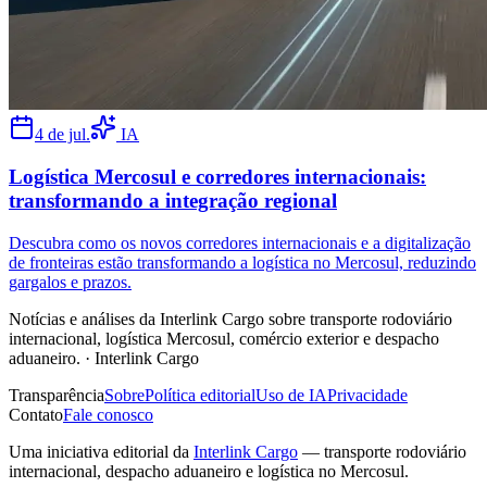
4 de jul.
IA
Logística Mercosul e corredores internacionais:
transformando a integração regional
Descubra como os novos corredores internacionais e a digitalização
de fronteiras estão transformando a logística no Mercosul, reduzindo
gargalos e prazos.
Notícias e análises da Interlink Cargo sobre transporte rodoviário
internacional, logística Mercosul, comércio exterior e despacho
aduaneiro.
·
Interlink Cargo
Transparência
Sobre
Política editorial
Uso de IA
Privacidade
Contato
Fale conosco
Uma iniciativa editorial da
Interlink Cargo
— transporte rodoviário
internacional, despacho aduaneiro e logística no Mercosul.